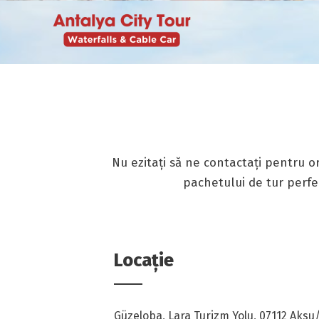
Nu ezitați să ne contactați pentru or
pachetului de tur perfec
Locație
Güzeloba, Lara Turizm Yolu, 07112 Aksu