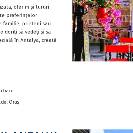
ată, oferim și tururi
te preferințelor
 familie, prieteni sau
 doriți să vedeți și să
ecială în Antalya, creată
Intrare
ade, Oraș