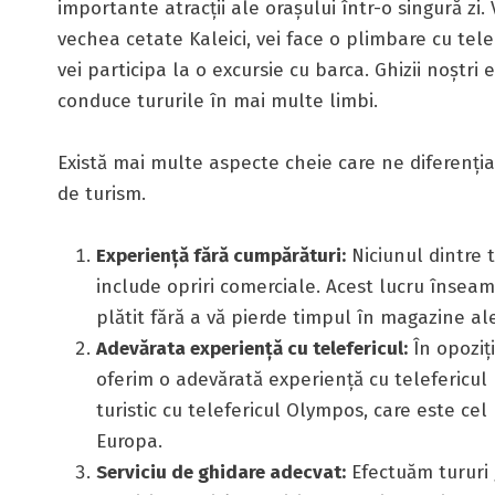
importante atracții ale orașului într-o singură zi.
vechea cetate Kaleici, vei face o plimbare cu tel
vei participa la o excursie cu barca. Ghizii noștri
conduce tururile în mai multe limbi.
Există mai multe aspecte cheie care ne diferențiaz
de turism.
Experiență fără cumpărături:
Niciunul dintre 
include opriri comerciale. Acest lucru înseam
plătit fără a vă pierde timpul în magazine ale
Adevărata experiență cu telefericul:
În opoziți
oferim o adevărată experiență cu telefericul
turistic cu telefericul Olympos, care este cel
Europa.
Serviciu de ghidare adecvat:
Efectuăm tururi 