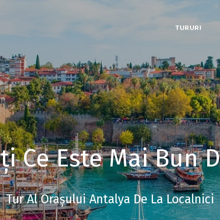
TURURI
ți Ce Este Mai Bun D
Tur Al Orașului Antalya De La Localnici