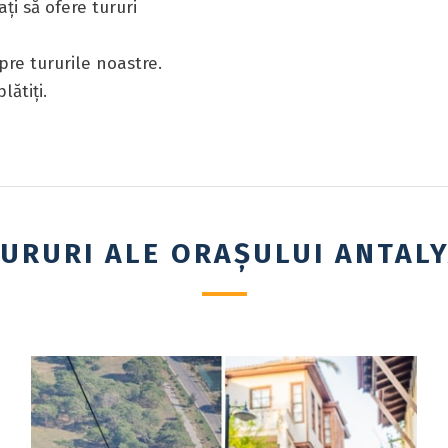
ți să ofere tururi
re tururile noastre.
lătiți.
URURI ALE ORAȘULUI ANTAL