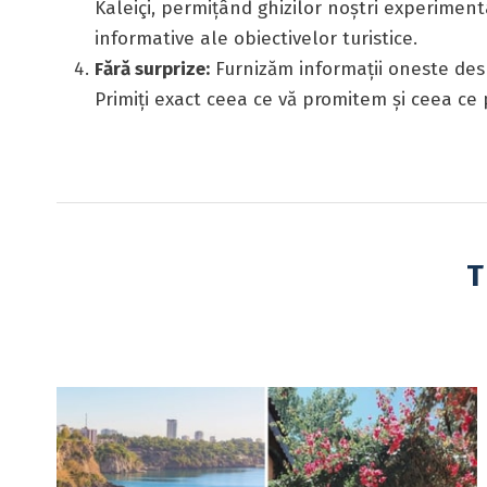
Kaleiçi, permițând ghizilor noștri experimenta
informative ale obiectivelor turistice.
Fără surprize:
Furnizăm informații oneste desp
Primiți exact ceea ce vă promitem și ceea ce p
T