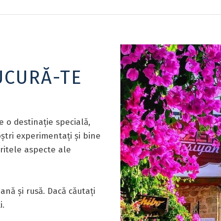
UCURĂ-TE
e o destinație specială,
oștri experimentați și bine
eritele aspecte ale
nă și rusă. Dacă căutați
i.