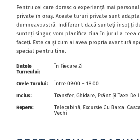
Pentru cei care doresc o experiență mai personaliz
private în oraș. Aceste tururi private sunt adapta
dumneavoastră. Indiferent dacă sunteți însoțiți de
sunteți singur, vom planifica ziua în jurul a ceea ce
faceți. Este ca și cum ai avea propria aventură sp
special pentru tine.
Datele
În Fiecare Zi
Turneului:
Orele Turului:
Între 09:00 – 18:00
Inclus:
Transfer, Ghidare, Prânz Și Taxe De 
Repere:
Telecabină, Excursie Cu Barca, Casc
Vechi