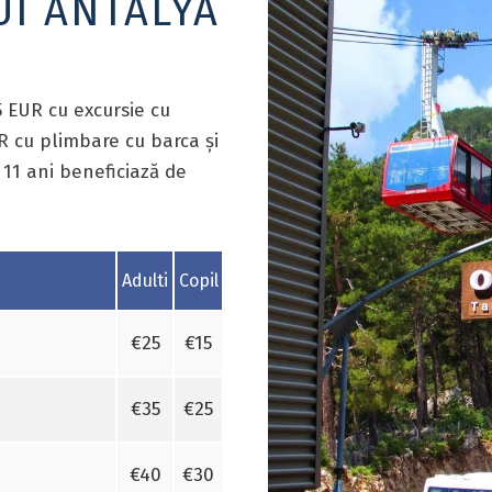
UI ANTALYA
5 EUR cu excursie cu
R cu plimbare cu barca și
 11 ani beneficiază de
Adulti
Copil
€25
€15
€35
€25
€40
€30