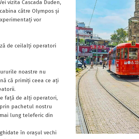
 Vei vizita Cascada Duden,
ecabina către Olympos și
 experimentați vor
ă de ceilalți operatori
tururile noastre nu
nă că primiți ceea ce ați
atorii.
e față de alți operatori,
 prin pachetul nostru
 mai lung teleferic din
ghidate în orașul vechi